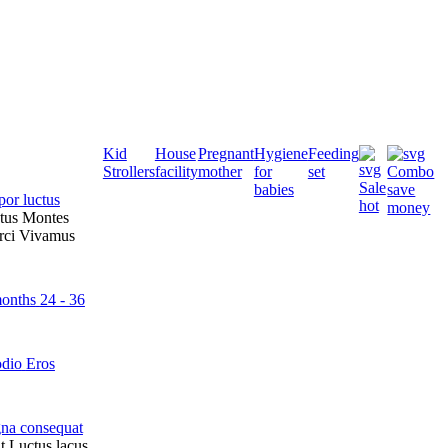
Kid
House
Pregnant
Hygiene
Feeding
Strollers
facility
mother
for
set
Combo
Sale
babies
save
or luctus
hot
money
tus
Montes
rci
Vivamus
months
24 - 36
odio
Eros
na consequat
t
Luctus lacus