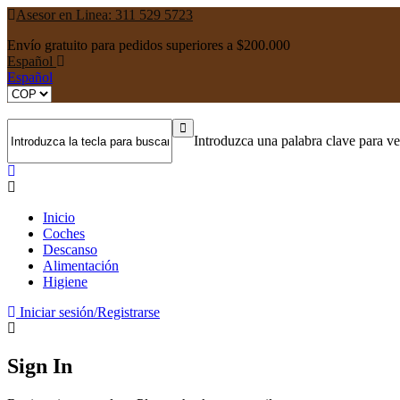
Asesor en Linea: 311 529 5723
Envío gratuito para pedidos superiores a $200.000
Español
Español
Introduzca una palabra clave para ver
Inicio
Coches
Descanso
Alimentación
Higiene
Iniciar sesión/Registrarse
Sign In