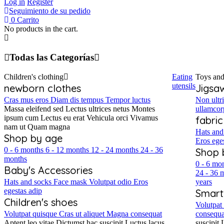
Log in
Register
Seguimiento de su pedido
0
Carrito
No products in the cart.
Todas las Categorías
Children's clothing
Eating
Toys and
utensils
newborn clothes
Jigsa
Cras mus eros
Diam dis tempus
Tempor luctus
Non ultri
Massa eleifend sed
Lectus ultrices netus
Montes
ullamcor
ipsum cum
Lectus eu erat
Vehicula orci
Vivamus
fabri
nam ut
Quam magna
Hats and
Shop by age
Eros ege
0 - 6 months
6 - 12 months
12 - 24 months
24 - 36
Shop 
months
0 - 6 mo
Baby's Accessories
24 - 36 
Hats and socks
Face mask
Volutpat odio
Eros
years
egestas adip
Smart
Children's shoes
Volutpat
Volutpat quisque
Cras ut aliquet
Magna consequat
consequa
Aptent leo vitae
Dictumst hac suscipit
Luctus lacus
suscipit