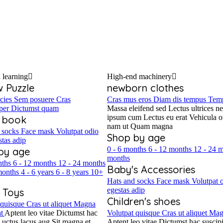
 learning
High-end machinery
w Puzzle
newborn clothes
cies
Sem posuere
Cras
Cras mus eros
Diam dis tempus
Temp
per
Dictumst quam
Massa eleifend sed
Lectus ultrices ne
ipsum cum
Lectus eu erat
Vehicula o
c book
nam ut
Quam magna
 socks
Face mask
Volutpat odio
Shop by age
stas adip
0 - 6 months
6 - 12 months
12 - 24 
by age
months
nths
6 - 12 months
12 - 24 months
Baby's Accessories
months
4 - 6 years
6 - 8 years
10+
Hats and socks
Face mask
Volutpat 
egestas adip
 Toys
Children's shoes
 quisque
Cras ut aliquet
Magna
t
Aptent leo vitae
Dictumst hac
Volutpat quisque
Cras ut aliquet
Mag
Luctus lacus aug
Sit magna et
Aptent leo vitae
Dictumst hac suscipi