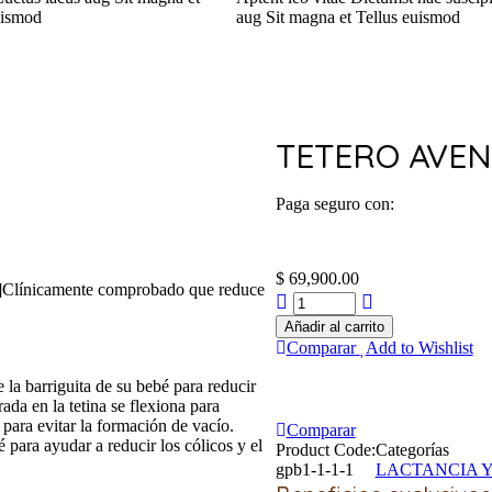
uismod
aug
Sit magna et
Tellus euismod
TETERO AVEN
Paga seguro con:
$
69,900.00
]Clínicamente comprobado que reduce
Añadir al carrito
Comparar
Add to Wishlist
e la barriguita de su bebé para reducir
rada en la tetina se flexiona para
r para evitar la formación de vacío.
Comparar
é para ayudar a reducir los cólicos y el
Product Code:
Categorías
gpb1-1-1-1
LACTANCIA Y