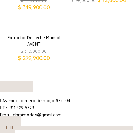
$
72,600.00
$
449,900.00
$
95,000.00
$
349,900.00
Extractor De Leche Manual
AVENT
$
310,000.00
$
279,900.00
Avenida primero de mayo #72 -04
Tel:
311 529 5723
Email:
bbmimados@gmail.com