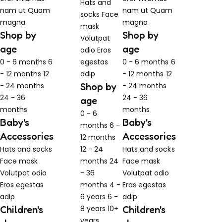
Hats and
nam ut
Quam
nam ut
Quam
socks
Face
magna
magna
mask
Shop by
Shop by
Volutpat
age
age
odio
Eros
0 - 6 months
6
egestas
0 - 6 months
6
- 12 months
12
adip
- 12 months
12
- 24 months
Shop by
- 24 months
24 - 36
24 - 36
age
months
months
0 - 6
Baby's
Baby's
months
6 -
Accessories
Accessories
12 months
Hats and socks
12 - 24
Hats and socks
Face mask
months
24
Face mask
Volutpat odio
- 36
Volutpat odio
Eros egestas
months
4 -
Eros egestas
adip
6 years
6 -
adip
Children's
8 years
10+
Children's
years