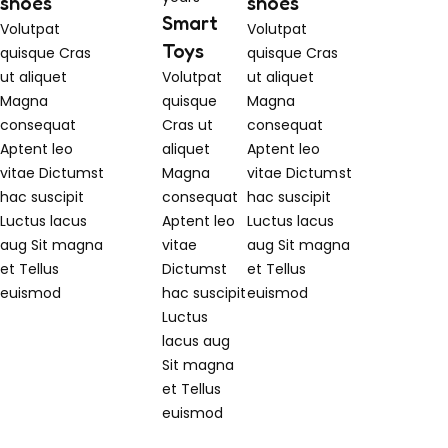
shoes
shoes
Smart
Volutpat
Volutpat
Toys
quisque
Cras
quisque
Cras
ut aliquet
Volutpat
ut aliquet
Magna
quisque
Magna
consequat
Cras ut
consequat
Aptent leo
aliquet
Aptent leo
vitae
Dictumst
Magna
vitae
Dictumst
hac suscipit
consequat
hac suscipit
Luctus lacus
Aptent leo
Luctus lacus
aug
Sit magna
vitae
aug
Sit magna
et
Tellus
Dictumst
et
Tellus
euismod
hac suscipit
euismod
Luctus
lacus aug
Sit magna
et
Tellus
euismod