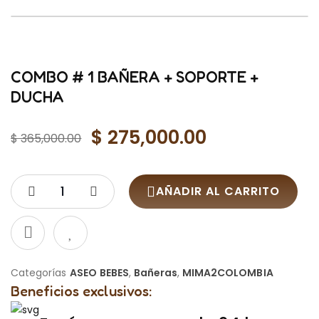
-25%
COMBO # 1 BAÑERA + SOPORTE +
DUCHA
$
275,000.00
$
365,000.00
Original
Current
price
price
was:
is:
AÑADIR AL CARRITO
$ 365,000.00.
$ 275,000.00.
Categorías
ASEO BEBES
,
Bañeras
,
MIMA2COLOMBIA
Beneficios exclusivos: