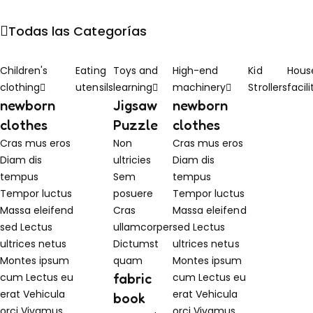
Todas las Categorías
Children's
Eating
Toys and
High-end
Kid
Hous
clothing
utensils
learning
machinery
Strollers
facili
newborn
Jigsaw
newborn
clothes
Puzzle
clothes
Cras mus eros
Non
Cras mus eros
Diam dis
ultricies
Diam dis
tempus
Sem
tempus
Tempor luctus
posuere
Tempor luctus
Massa eleifend
Cras
Massa eleifend
sed
Lectus
ullamcorper
sed
Lectus
ultrices netus
Dictumst
ultrices netus
Montes ipsum
quam
Montes ipsum
cum
Lectus eu
fabric
cum
Lectus eu
erat
Vehicula
erat
Vehicula
book
orci
Vivamus
orci
Vivamus