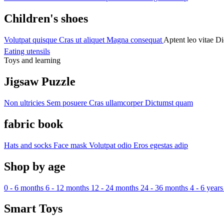
Children's shoes
Volutpat quisque
Cras ut aliquet
Magna consequat
Aptent leo vitae
Di
Eating utensils
Toys and learning
Jigsaw Puzzle
Non ultricies
Sem posuere
Cras ullamcorper
Dictumst quam
fabric book
Hats and socks
Face mask
Volutpat odio
Eros egestas adip
Shop by age
0 - 6 months
6 - 12 months
12 - 24 months
24 - 36 months
4 - 6 years
Smart Toys