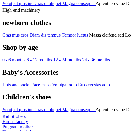
Volutpat quisque
Cras ut aliquet
Magna consequat
Aptent leo vitae
Di
High-end machinery
newborn clothes
Cras mus eros
Diam dis tempus
Tempor luctus
Massa eleifend sed
Lec
Shop by age
0 - 6 months
6 - 12 months
12 - 24 months
24 - 36 months
Baby's Accessories
Hats and socks
Face mask
Volutpat odio
Eros egestas adip
Children's shoes
Volutpat quisque
Cras ut aliquet
Magna consequat
Aptent leo vitae
Di
Kid Strollers
House facility
Pregnant mother