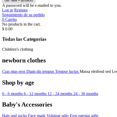
A password will be e-mailed to you.
Log in
Register
Seguimiento de su pedido
0
Carrito
No products in the cart.
$
0.00
Todas las Categorías
Children's clothing
newborn clothes
Cras mus eros
Diam dis tempus
Tempor luctus
Massa eleifend sed
Lec
Shop by age
0 - 6 months
6 - 12 months
12 - 24 months
24 - 36 months
Baby's Accessories
Hats and socks
Face mask
Volutpat odio
Eros egestas adip