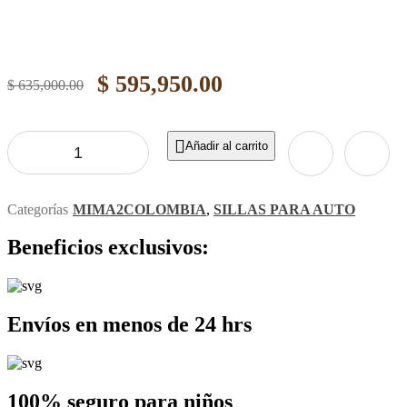
Original
Current
$
595,950.00
$
635,000.00
price
price
was:
is:
Añadir al carrito
$ 635,000.00.
$ 595,950.00.
Categorías
MIMA2COLOMBIA
,
SILLAS PARA AUTO
Beneficios exclusivos:
Envíos en menos de 24 hrs
100% seguro para niños