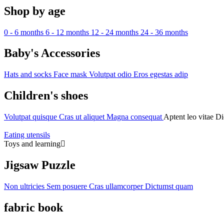
Shop by age
0 - 6 months
6 - 12 months
12 - 24 months
24 - 36 months
Baby's Accessories
Hats and socks
Face mask
Volutpat odio
Eros egestas adip
Children's shoes
Volutpat quisque
Cras ut aliquet
Magna consequat
Aptent leo vitae
Di
Eating utensils
Toys and learning
Jigsaw Puzzle
Non ultricies
Sem posuere
Cras ullamcorper
Dictumst quam
fabric book