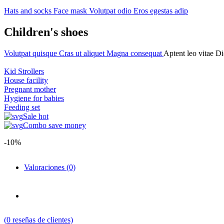
Hats and socks
Face mask
Volutpat odio
Eros egestas adip
Children's shoes
Volutpat quisque
Cras ut aliquet
Magna consequat
Aptent leo vitae
Di
Kid Strollers
House facility
Pregnant mother
Hygiene for babies
Feeding set
Sale hot
Combo save money
-10%
Valoraciones (0)
(
0
reseñas de clientes)