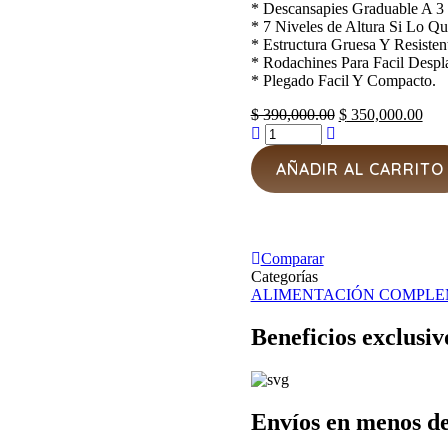
* Descansapies Graduable A 3 
* 7 Niveles de Altura Si Lo Qui
* Estructura Gruesa Y Resisten
* Rodachines Para Facil Despl
* Plegado Facil Y Compacto.
Original
Cur
$
390,000.00
$
350,000.00
price
pric
was:
is:
AÑADIR AL CARRITO
$ 390,000.00.
$ 3
Comparar
Categorías
ALIMENTACIÓN COMPLE
Beneficios exclusiv
Envíos en menos de