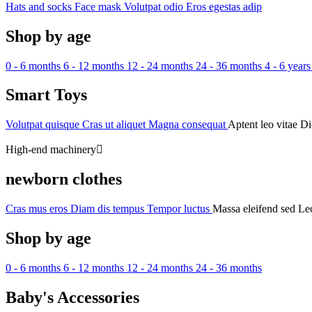
Hats and socks
Face mask
Volutpat odio
Eros egestas adip
Shop by age
0 - 6 months
6 - 12 months
12 - 24 months
24 - 36 months
4 - 6 years
Smart Toys
Volutpat quisque
Cras ut aliquet
Magna consequat
Aptent leo vitae
Di
High-end machinery
newborn clothes
Cras mus eros
Diam dis tempus
Tempor luctus
Massa eleifend sed
Lec
Shop by age
0 - 6 months
6 - 12 months
12 - 24 months
24 - 36 months
Baby's Accessories