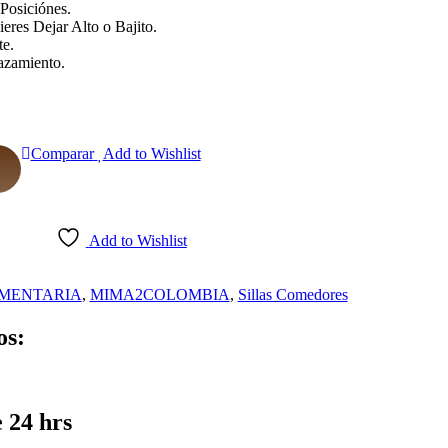
Posiciónes.
eres Dejar Alto o Bajito.
te.
azamiento.
rent
e
Comparar
Add to Wishlist
50,000.00.
Add to Wishlist
MENTARIA
,
MIMA2COLOMBIA
,
Sillas Comedores
os:
 24 hrs